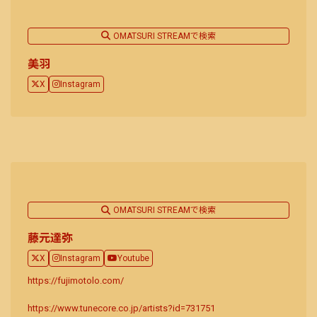
OMATSURI STREAMで検索
美羽
X
Instagram
OMATSURI STREAMで検索
藤元達弥
X
Instagram
Youtube
https://fujimotolo.com/
https://www.tunecore.co.jp/artists?id=731751