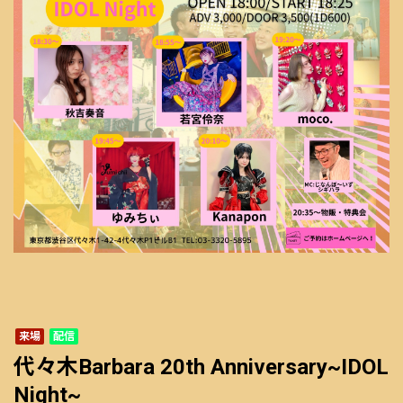
来場
配信
代々木Barbara 20th Anniversary~IDOL
Night~