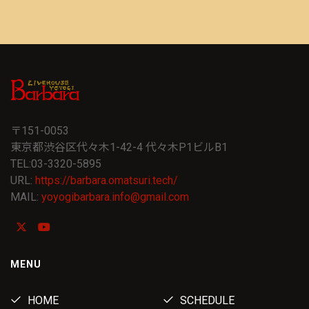
〒151-0053
東京都渋谷区代々木1-42-4 代々木P1ビルB1
TEL:03-3320-5895
URL:
https://barbara.omatsuri.tech/
MAIL:
yoyogibarbara.info@gmail.com
MENU
HOME
SCHEDULE