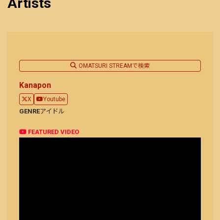
Artists
OMATSURI STREAMで検索
Kanapon
X
Youtube
GENRE
アイドル
FEATURED VIDEO