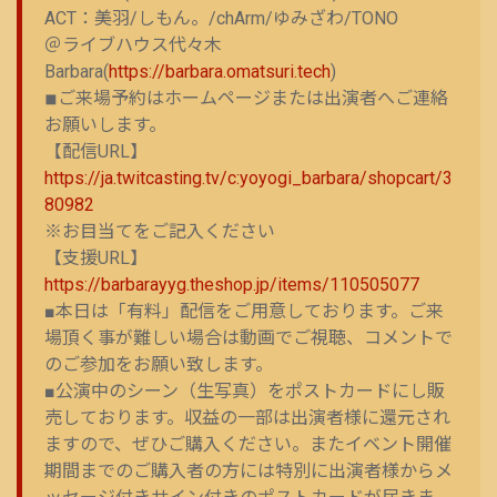
ACT：美羽/しもん。/chArm/ゆみざわ/TONO
＠ライブハウス代々木
Barbara(
https://barbara.omatsuri.tech
)
◾︎ご来場予約はホームページまたは出演者へご連絡
お願いします。
【配信URL】
https://ja.twitcasting.tv/c:yoyogi_barbara/shopcart/3
80982
※お目当てをご記入ください
【支援URL】
https://barbarayyg.theshop.jp/items/110505077
■本日は「有料」配信をご用意しております。ご来
場頂く事が難しい場合は動画でご視聴、コメントで
のご参加をお願い致します。
■公演中のシーン（生写真）をポストカードにし販
売しております。収益の一部は出演者様に還元され
ますので、ぜひご購入ください。またイベント開催
期間までのご購入者の方には特別に出演者様からメ