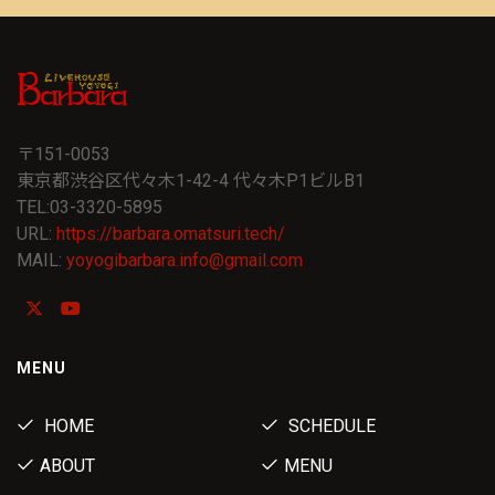
〒151-0053
東京都渋谷区代々木1-42-4 代々木P1ビルB1
TEL:03-3320-5895
URL:
https://barbara.omatsuri.tech/
MAIL:
yoyogibarbara.info@gmail.com
MENU
HOME
SCHEDULE
ABOUT
MENU