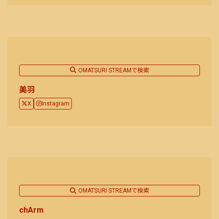
OMATSURI STREAMで検索
美羽
X
Instagram
OMATSURI STREAMで検索
chArm