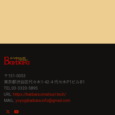
〒151-0053
東京都渋谷区代々木1-42-4 代々木P1ビルB1
TEL:03-3320-5895
URL:
https://barbara.omatsuri.tech/
MAIL:
yoyogibarbara.info@gmail.com