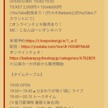
OPEN/START 19:00/19:30
TICKET 2,500円＋1Drink600円
□YouTube配信あり！(代々木Barbara公式YouTubeア
カウントにて)
□オンラインチェキ販売あり！
MC：じなんぼ～いずシギハラ
来場予約:
https://t.livepocket.jp/e/1_e-2
配信：
https://youtube.com/live/A-H30i8FMoM
オンラインチェキ：
https://barbarayyg.theshop.jp/categories/6762829
※公演の一か月前から販売開始
【タイムテーブル】
19:00 OPEN
19:30〜19:45▲ひまわりが咲く頃に ライブ
19:45〜20:15 トークタイム
(※星乃愛璃咲 着替え後合流)