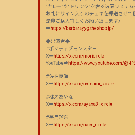
"カレー"や"ドリンク"を奢る遠隔システ
お礼にサイン入りのチェキを郵送させて
是非ご購入宜しくお願い致します♪
➡
https://barbarayyg.theshop.jp/
◆出演者◆
#ポジティブモンスター
X➡
https://x.com/moricircle
YouTube➡
https://www.youtube.
#佐伯夏海
X➡
https://x.com/natsumi_circle
#桃瀬あやな
X➡
https://x.com/ayana3_circle
#美月瑠奈
X➡
https://x.com/runa_circle