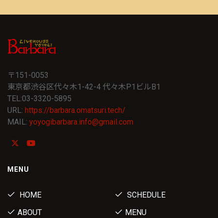
〒151-0053
東京都渋谷区代々木1-42-4 代々木P1ビルB1
TEL:03-3320-5895
URL:
https://barbara.omatsuri.tech/
MAIL:
yoyogibarbara.info@gmail.com
MENU
HOME
SCHEDULE
ABOUT
MENU