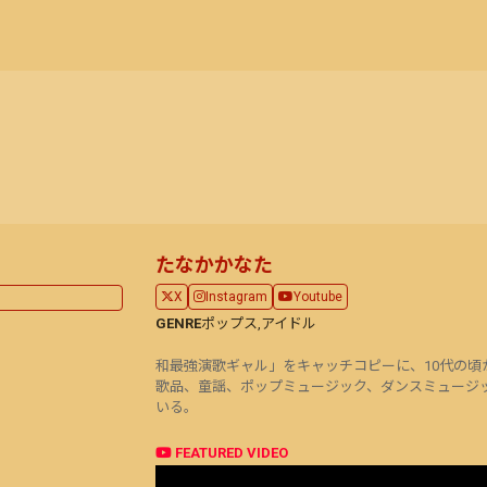
たなかかなた
X
Instagram
Youtube
GENRE
ポップス,
アイドル
和最強演歌ギャル」をキャッチコピーに、10代の
歌品、童謡、ポップミュージック、ダンスミュージ
いる。
FEATURED VIDEO