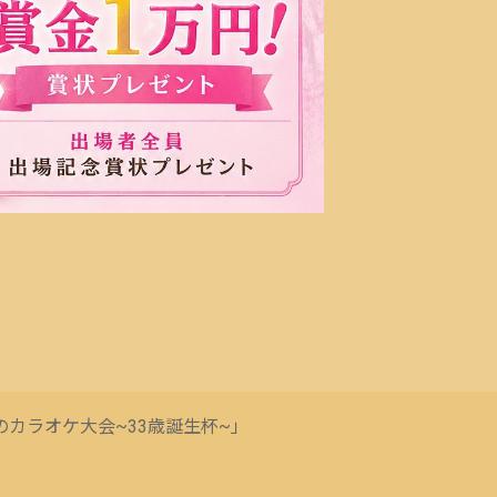
らけのカラオケ大会~33歳誕生杯~」