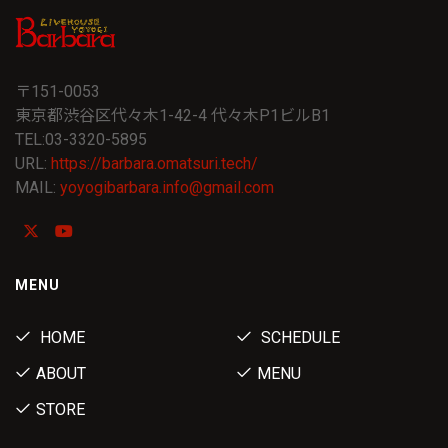
〒151-0053
東京都渋谷区代々木1-42-4 代々木P1ビルB1
TEL:03-3320-5895
URL:
https://barbara.omatsuri.tech/
MAIL:
yoyogibarbara.info@gmail.com
MENU
HOME
SCHEDULE
ABOUT
MENU
STORE