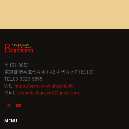
〒151-0053
東京都渋谷区代々木1-42-4 代々木P1ビルB1
TEL:03-3320-5895
URL:
https://barbara.omatsuri.tech/
MAIL:
yoyogibarbara.info@gmail.com
MENU