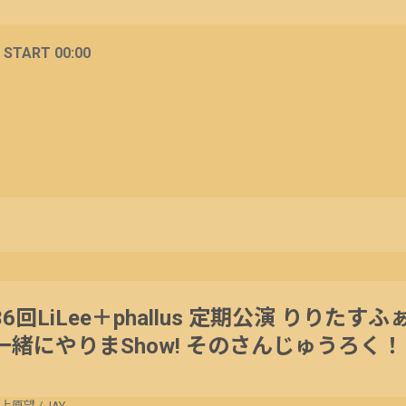
/ START 00:00
6回LiLee＋phallus 定期公演 りりたす
一緒にやりまShow! そのさんじゅうろく！
上原望
/
JAY