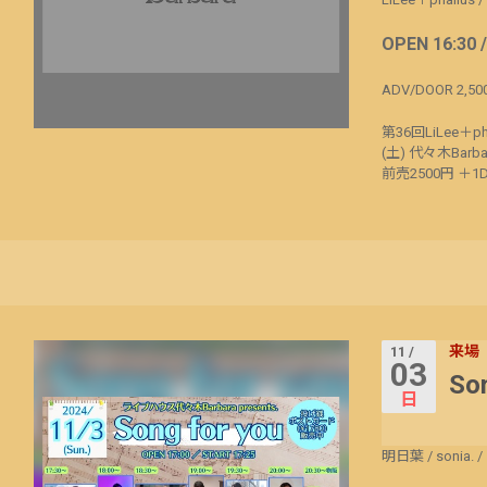
OPEN 16:30 
ADV/DOOR 2,500
第36回LiLee＋
(土) 代々木Barbar
前売2500円 ＋1
来場
11 /
03
Son
日
明日葉
/
sonia.
/