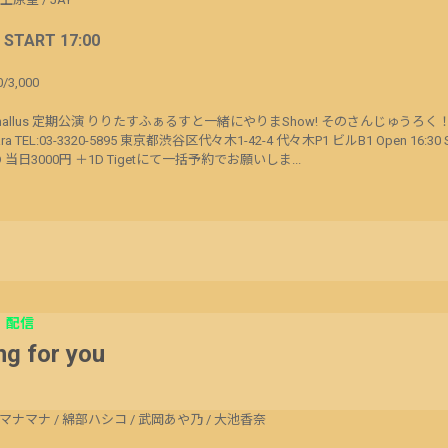
/ START 17:00
/3,000
phallus 定期公演 りりたすふぁるすと一緒にやりまShow! そのさんじゅうろく！ 202
a TEL:03-3320-5895 東京都渋谷区代々木1-42-4 代々木P1 ビルB1 Open 16:30 Sta
D 当日3000円 ＋1D Tigetにて一括予約でお願いしま...
配信
g for you
マナマナ
/
綿部ハシコ
/
武岡あや乃
/
大池香奈