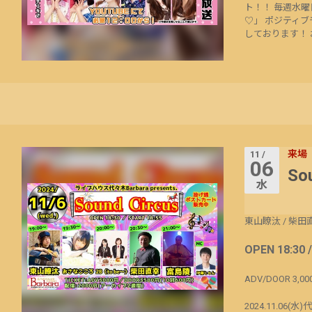
ト！！ 毎週水曜
♡」 ポジティブ
しております！ 
来場
11 /
06
So
水
東山瞭汰
/
柴田
OPEN 18:30 
ADV/DOOR 3,00
2024.11.06(水)代