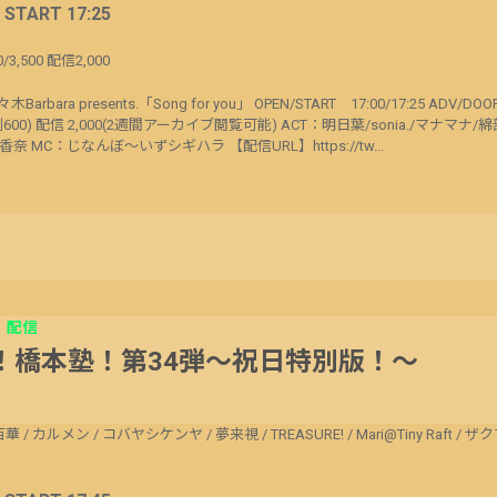
/ START 17:25
0/3,500 配信2,000
々木Barbara presents.「Song for you」 OPEN/START 17:00/17:25 ADV/DOO
(1D別600) 配信 2,000(2週間アーカイブ閲覧可能) ACT：明日葉/sonia./マナマナ
 MC：じなんぼ～いずシギハラ 【配信URL】https://tw...
配信
！橋本塾！第34弾〜祝日特別版！〜
百華
/
カルメン
/
コバヤシケンヤ
/
夢来視
/
TREASURE!
/
Mari@Tiny Raft
/
ザク