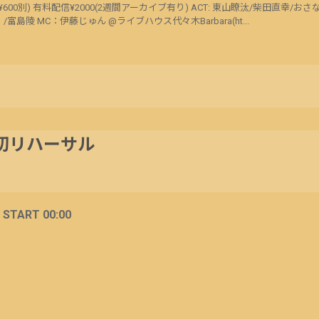
0(+1D¥600別) 有料配信¥2000(2週間アーカイブ有り) ACT: 東山瞭汰/柴田直幸/お
〜〉/富島陵 MC：伊藤じゅん @ライブハウス代々木Barbara(ht...
切リハーサル
/ START 00:00