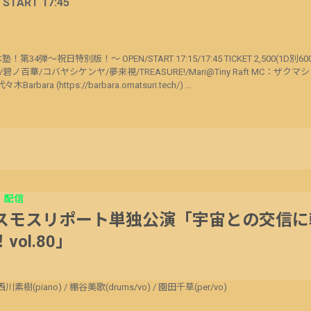
/ START 17:45
！第34弾〜祝日特別版！〜 OPEN/START 17:15/17:45 TICKET 2,500(1D別60
ノ百華/コバヤシケンヤ/夢来視/TREASURE!/Mari@Tiny Raft MC：ザク
ara (https://barbara.omatsuri.tech/) ...
配信
スモスリポート単独公演「宇宙との交信に
vol.80」
西川素樹(piano)
/
棚谷美歌(drums/vo)
/
園田千草(per/vo)