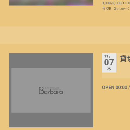
3,000/3,50
ろ/2B〈to be
11 /
貸
07
木
OPEN 00:00 