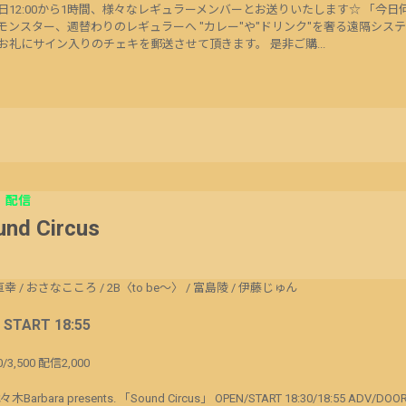
日12:00から1時間、様々なレギュラーメンバーとお送りいたします☆ 「今日
モンスター、週替わりのレギュラーへ "カレー"や"ドリンク"を奢る遠隔シス
お礼にサイン入りのチェキを郵送させて頂きます。 是非ご購...
配信
und Circus
直幸
/
おさなこころ
/
2B〈to be〜〉
/
富島陵
/
伊藤じゅん
/ START 18:55
0/3,500 配信2,000
々木Barbara presents. 「Sound Circus」 OPEN/START 18:30/18:55 ADV/DOO