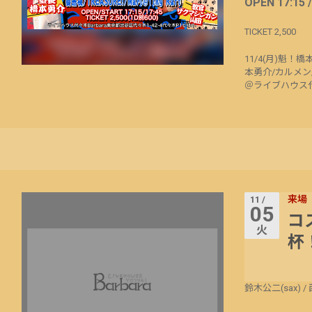
OPEN 17:15 
TICKET 2,500
11/4(月)魁！橋本塾
本勇介/カルメン/碧
＠ライブハウス代々木Barb
来場
11 /
05
コ
火
杯！
鈴木公二(sax)
/