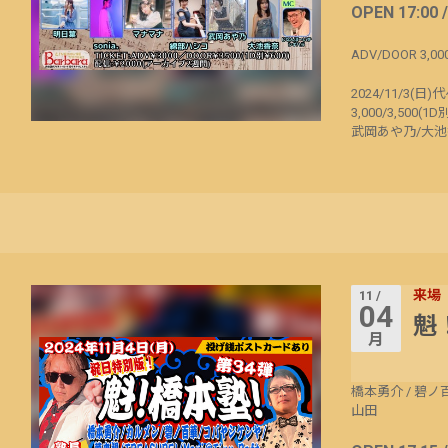
OPEN 17:00 
ADV/DOOR 3,00
2024/11/3(日)代
3,000/3,500
武岡あや乃/大池香奈
来場
11 /
04
魁
月
橋本勇介
/
碧ノ
山田