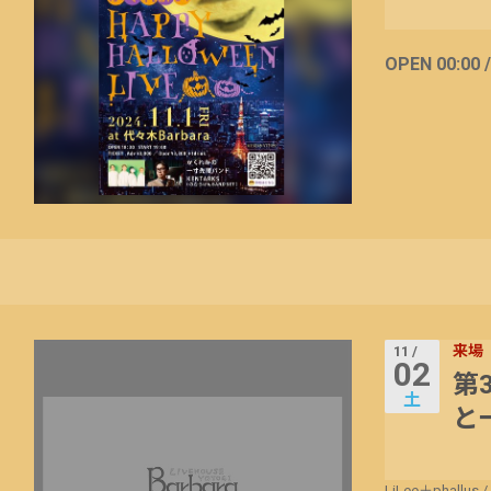
OPEN 00:00 
来場
11 /
02
第3
土
と
LiLee＋phallus
/