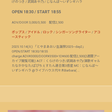
げのつき
/
武岡あや乃
/
じなんぼ～いずシギハラ
OPEN 18:30 / START 18:55
ADV/DOOR 3,000/3,500 配信2,500
ポップス
/
アイドル
/
ロック
/
シンガーソングライター
/
アコ
ースティック
2025.10.14(火) 「とやまあおい生誕祭2025~day2」
OPEN/START 18:30/18:55
charge:ADV¥3000/DOOR¥3500+1D¥600 配信2,500(2週間アー
カイブ閲覧可能) ACT：くらげのつき/武岡あや乃/演歌ギャル
たなかかなた/ぱぴちぇすたん連合第3惑星 MC：じなんぼ～
いずシギハラ @ライブハウス代々木Barbara( ...