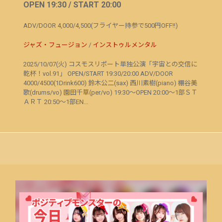
OPEN 19:30 / START 20:00
ADV/DOOR 4,000/4,500(フライヤー持参で500円OFF!!)
ジャズ・フュージョン
/
インストゥルメンタル
2025/10/07(火) コスモスリポート単独公演「宇宙との交信に
乾杯！vol.91」 OPEN/START 19:30/20:00 ADV/DOOR
4000/4500(1Drink600) 鈴木公二(sax) 西川素樹(piano) 棚谷美
歌(drums/vo) 園田千草(per/vo) 19:30～OPEN 20:00～1部ＳＴ
ＡＲＴ 20:50～1部EN...