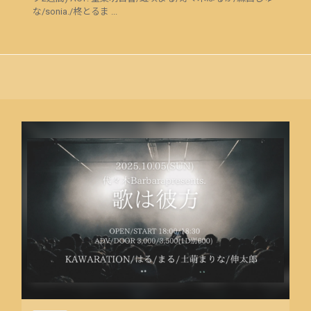
な/sonia./柊とるま ...