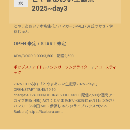
水
2025~day3
とやまあおい
/
本條佳花
/
ハマカーン神田
/
月丘つかさ
/
伊
藤じゅん
OPEN 未定 / START 未定
ADV/DOOR 3,000/3,500 配信2,500
ポップス
/
アイドル
/
シンガーソングライター
/
アコースティ
ック
2025.10.15(水) 「とやまあおい生誕祭2025~day3」
OPEN/START 18:45/19:10
charge:ADV¥3000/DOOR¥3500+1D¥600 配信2,500(2週間アー
カイブ閲覧可能) ACT：とやまあおい/本條佳花/月丘つかさ/
ハマカーン神田 MC：伊藤じゅん @ライブハウス代々木
Barbara( https://barbara.om...