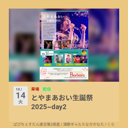
来場
配信
10 /
14
とやまあおい生誕祭
火
2025~day2
ぱぴちぇすたん連合第3惑星
/
演歌ギャルたなかかなた
/
くら