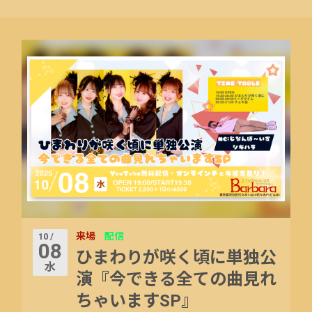
来場
配信
10 /
08
ひまわりが咲く頃に単独公
水
演『今できる全ての曲見れ
ちゃいますSP』