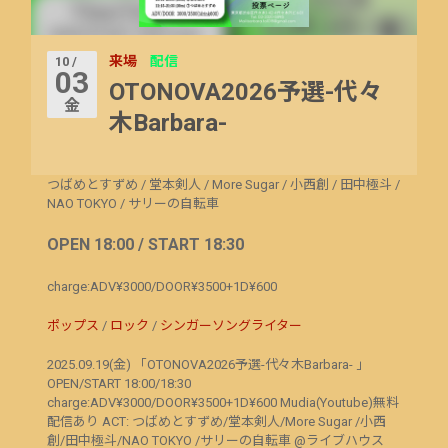
来場
配信
10 /
03
OTONOVA2026予選-代々
金
木Barbara-
つばめとすずめ
/
堂本剣人
/
More Sugar
/
小西創
/
田中極斗
/
NAO TOKYO
/
サリーの自転車
OPEN 18:00 / START 18:30
charge:ADV¥3000/DOOR¥3500+1D¥600
ポップス
/
ロック
/
シンガーソングライター
2025.09.19(金) 「OTONOVA2026予選-代々木Barbara- 」
OPEN/START 18:00/18:30
charge:ADV¥3000/DOOR¥3500+1D¥600 Mudia(Youtube)無料
配信あり ACT: つばめとすずめ/堂本剣人/More Sugar /小西
創/田中極斗/NAO TOKYO /サリーの自転車 @ライブハウス