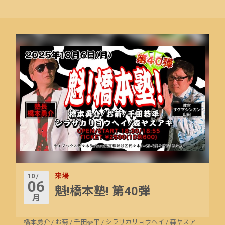
来場
10 /
06
魁!橋本塾! 第40弾
月
橋本勇介
/
お菊
/
千田恭平
/
シラサカリョウヘイ
/
森ヤスア