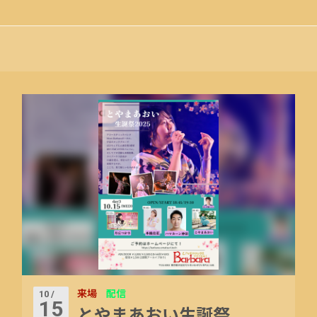
来場
配信
10 /
15
とやまあおい生誕祭