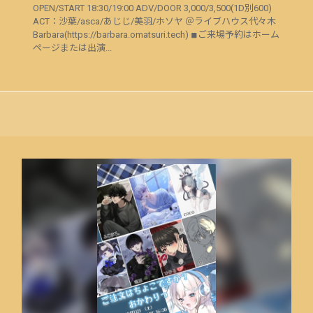
OPEN/START 18:30/19:00 ADV/DOOR 3,000/3,500(1D別600)
ACT：沙葉/asca/あじじ/美羽/ホソヤ ＠ライブハウス代々木
Barbara(https://barbara.omatsuri.tech) ◾︎ご来場予約はホーム
ページまたは出演...