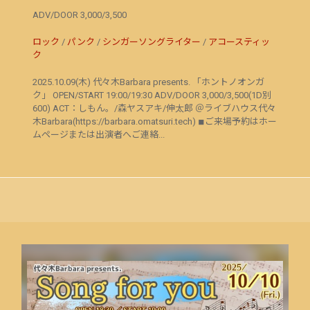
ADV/DOOR 3,000/3,500
ロック
/
パンク
/
シンガーソングライター
/
アコースティッ
ク
2025.10.09(木) 代々木Barbara presents. 「ホントノオンガ
ク」 OPEN/START 19:00/19:30 ADV/DOOR 3,000/3,500(1D別
600) ACT：しもん。/森ヤスアキ/伸太郎 ＠ライブハウス代々
木Barbara(https://barbara.omatsuri.tech) ◾︎ご来場予約はホー
ムページまたは出演者へご連絡...