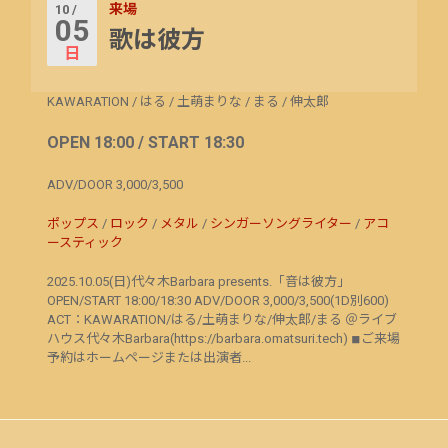
来場
10 /
05
歌は彼方
日
KAWARATION
/
はる
/
土萌まりな
/
まる
/
伸太郎
OPEN 18:00 / START 18:30
ADV/DOOR 3,000/3,500
ポップス
/
ロック
/
メタル
/
シンガーソングライター
/
アコ
ースティック
2025.10.05(日)代々木Barbara presents.「音は彼方」
OPEN/START 18:00/18:30 ADV/DOOR 3,000/3,500(1D別600)
ACT：KAWARATION/はる/土萌まりな/伸太郎/まる ＠ライブ
ハウス代々木Barbara(https://barbara.omatsuri.tech) ◾︎ご来場
予約はホームページまたは出演者...