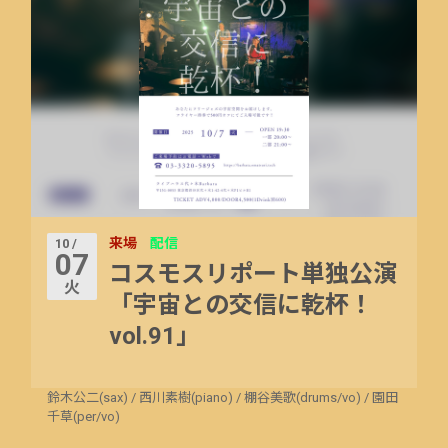
来場
配信
10 /
07
コスモスリポート単独公演
火
「宇宙との交信に乾杯！
vol.91」
鈴木公二(sax)
/
西川素樹(piano)
/
棚谷美歌(drums/vo)
/
園田
千草(per/vo)