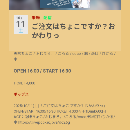
来場
配信
10 /
11
ご注文はちょこですか？お
土
かわりっ
兎味ちょこ
/
ふじまろ。
/
ころる
/
coco
/
鴉
/
斑目
/
ひかる
/
傘
OPEN 16:00 / START 16:30
TICKET 4,000
ポップス
2025/10/11(土)「ご注文はちょこですか？おかわりっ」
OPEN/START 16:00/16:30 TICKET 4,000円＋1Drink600円
ACT：兎味ちょこ/ふじまろ。/ころる/coco/鴉/斑目/ひかる/
傘 https://t.livepocket.jp/e/do26g