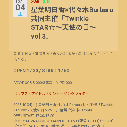
来場
配信
10 /
04
星葉明日香×代々木Barbara
土
共同主催「Twinkle
STAR☆～天使の日～
vol.3」
星葉明日香
/
虹咲まる
/
寿々木はるか
/
森口しゅな
/
sonia.
/
柊とるま
OPEN 17:30 / START 17:50
ADV/DOOR 3,000/3,500 配信2,000
ポップス
/
アイドル
/
シンガーソングライター
2025.10.04(土) 星葉明日香×代々木Barbara共同主催「Twinkle
STAR☆～天使の日～vol.3」 会場:代々木Barbara
OPEN/START 17:30/17:50
charge:ADV¥3000/DOOR¥3500+1D¥600 配信:¥2000(アーカイ
ブ2週間) ACT: 星葉明日香/虹咲まる/寿々木はるか/森口しゅ