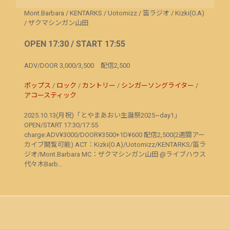
Mont.Barbara
/
KENTARKS
/
Uotomizz
/
笛ラジオ
/
Kizki(O.A)
/
ザクマシンガン山田
OPEN 17:30 / START 17:55
ADV/DOOR 3,000/3,500 配信2,500
ポップス
/
ロック
/
カントリー
/
シンガーソングライター
/
アコースティック
2025.10.13(月祝)「とやまあおい生誕祭2025~day1」
OPEN/START 17:30/17:55
charge:ADV¥3000/DOOR¥3500+1D¥600 配信2,500(2週間アー
カイブ閲覧可能) ACT：Kizki(O.A)/Uotomizz/KENTARKS/笛ラ
ジオ/Mont.Barbara MC：ザクマシンガン山田 @ライブハウス
代々木Barb...