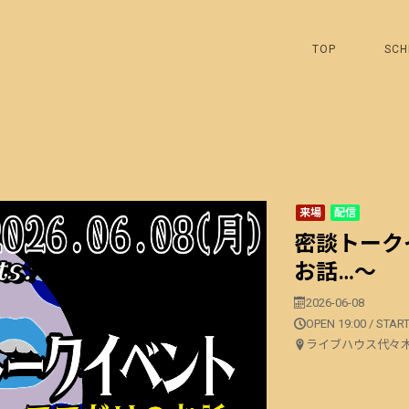
TOP
SCH
来場
配信
密談トークイ
お話…〜
2026-06-08
OPEN 19:00 / START
ライブハウス代々