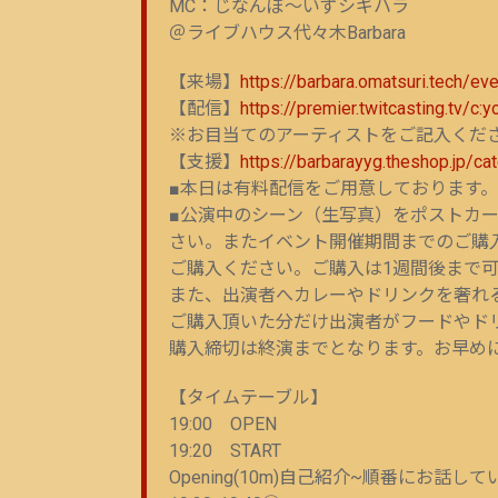
MC：じなんぼ〜いずシギハラ
＠ライブハウス代々木Barbara
【来場】
https://barbara.omatsuri.tech/e
【配信】
https://premier.twitcasting.tv/c
※お目当てのアーティストをご記入くだ
【支援】
https://barbarayyg.theshop.jp/c
■本日は有料配信をご用意しております
■公演中のシーン（生写真）をポストカ
さい。またイベント開催期間までのご購
ご購入ください。ご購入は1週間後まで
また、出演者へカレーやドリンクを奢れ
ご購入頂いた分だけ出演者がフードやド
購入締切は終演までとなります。お早め
【タイムテーブル】
19:00 OPEN
19:20 START
Opening(10m)自己紹介~順番にお話して