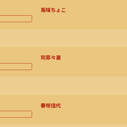
兎味ちょこ
司翆々稟
春咲佳代