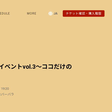
EDULE
MORE
JA
チケット確認・購入履歴
ベントvol.3〜ココだけの
 19:20
木バーバラ