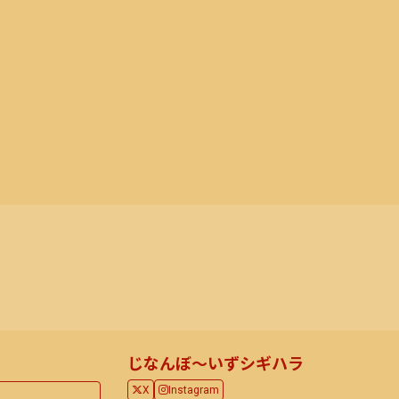
じなんぼ～いずシギハラ
X
Instagram