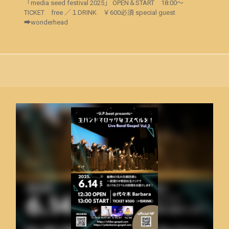
「media seed festival 2025」 OPEN＆START 18:00～
TICKET free ／１DRINK ￥600必須 special guest
➡wonderhead