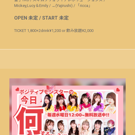
Mickey,Lucy＆Emily
/
→(Yajirushi)
/
「ricca」
OPEN 未定 / START 未定
TICKET 1,800+2drink¥1,200 or 飲み放題¥2,000