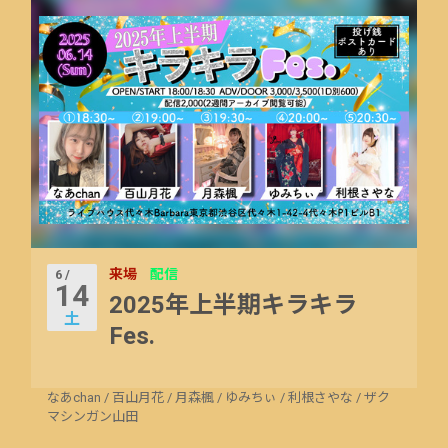
来場
配信
6 /
14
2025年上半期キラキラ
土
Fes.
なあchan
/
百山月花
/
月森楓
/
ゆみちぃ
/
利根さやな
/
ザク
マシンガン山田