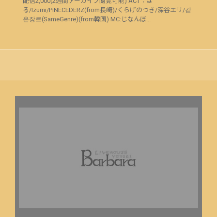
配信2,000(2週間アーカイブ閲覧可能) ACT：は
る/Izumi/PiNECEDERZ(from長崎)/くらげのつき/深谷エリ/같
은장르(SameGenre)(from韓国) MC:じなんぼ...