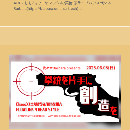
ACT：しもん。/コヤマワタル/菜緒 ＠ライブハウス代々木
Barbara(https://barbara.omatsuri.tech) ...