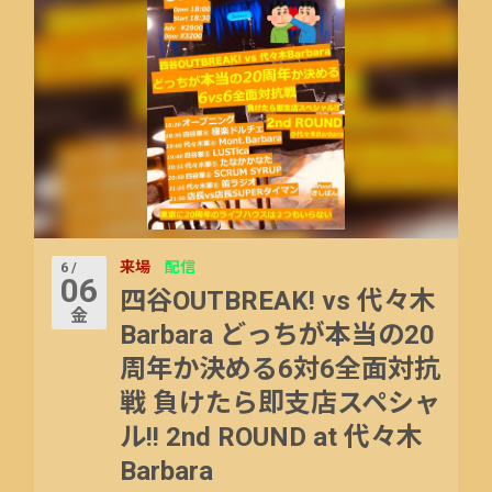
来場
配信
6 /
06
四谷OUTBREAK! vs 代々木
金
Barbara どっちが本当の20
周年か決める6対6全面対抗
戦 負けたら即支店スペシャ
ル!! 2nd ROUND at 代々木
Barbara