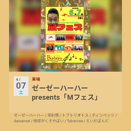
来場
6 /
07
ゼーゼーハーハー
土
presents「Mフェス」
ゼーゼーハーハー
/
茶封筒
/
トブトリオトス
/
ティンペッツ
/
daisansei
/
地球がくそやばい
/
Tuberose
/
えいだばんど