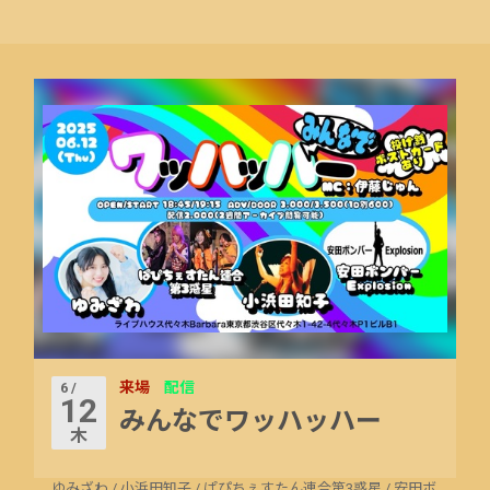
来場
配信
6 /
12
みんなでワッハッハー
木
ゆみざわ
/
小浜田知子
/
ぱぴちぇすたん連合第3惑星
/
安田ボ