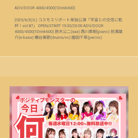
ADV/DOOR 4000/4500(1Drink600)
2025/6/3(火) コスモスリポート単独公演「宇宙との交信に乾
杯！vol.87」 OPEN/START 19:30/20:00 ADV/DOOR
4000/4500(1Drink600) 鈴木公二(sax) 西川素樹(piano) 前濱雄
介(e-bass) 棚谷美歌(drums/vo) 園田千草(per/vo)