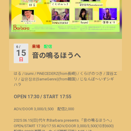
来場
配信
6 /
15
音の鳴るほうへ
日
はる
/
Izumi
/
PiNECEDERZ(from長崎)
/
くらげのつき
/
深谷エ
リ
/
같은장르(SameGenre)(from韓国)
/
じなんぼ～いずシギ
ハラ
OPEN 17:30 / START 17:55
ADV/DOOR 3,000/3,500 配信2,000
2025.06.15(日)代々木Barbara presents.「音の鳴るほうへ」
OPEN/START 17:30/17:55 ADV/DOOR 3,000/3,500(1D別600)