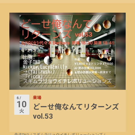
来場
6 /
10
どーせ俺なんてリターンズ
火
vol.53
金子TKO
/
スギムラリョウイチレボリューションズ
/