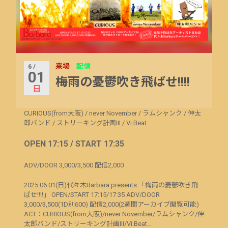
来場
配信
6 /
01
梅雨の憂鬱吹き飛ばせ!!!!
日
CURIOUS(from大阪)
/
never November
/
ラムシャンク
/
伸太
郎バンド
/
ストリーキング計画III
/
Vi.Beat
OPEN 17:15 / START 17:35
ADV/DOOR 3,000/3,500 配信2,000
2025.06.01(日)代々木Barbara presents.「梅雨の憂鬱吹き飛
ばせ!!!!」 OPEN/START 17:15/17:35 ADV/DOOR
3,000/3,500(1D別600) 配信2,000(2週間アーカイブ閲覧可能)
ACT：CURIOUS(from大阪)/never November/ラムシャンク/伸
太郎バンド/ストリーキング計画III/Vi.Beat...