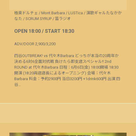
極楽ドルチェ
/
Mont.Barbara
/
LUSTica
/
演歌ギャルたなかか
なた
/
SCRUM SYRUP
/
笛ラジオ
OPEN 18:00 / START 18:30
ADV/DOOR 2,900/3,200
四谷OUTBREAK! vs 代々木Barbara どっちが本当の20周年か
決める6対6全面対抗戦 負けたら即支店スペシャル!! 2nd
ROUND at 代々木Barbara 日程：6月6日(金) 18:00開場 18:30
開演 (18:20両店店長によるオープニング) 会場：代々木
Barbara 料金：予約2900円 当日3200円 +1drink600円 出演 四
谷...