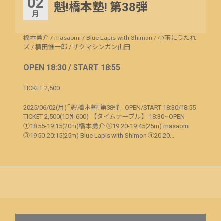
02
魁!橋本塾! 第38弾
月
橋本勇介
/
masaomi
/
Blue Lapis with Shimon
/
小雨にうたれ
ズ
/
横田惟一郎
/
ザクマシンガン山田
OPEN 18:30 / START 18:55
TICKET 2,500
2025/06/02(月)｢魁!橋本塾! 第38弾｣ OPEN/START 18:30/18:55
TICKET 2,500(1D別600) 【タイムテーブル】 18:30~OPEN
①18:55-19:15(20m)橋本勇介 ②19:20-19:45(25m) masaomi
③19:50-20:15(25m) Blue Lapis with Shimon ④20:20...